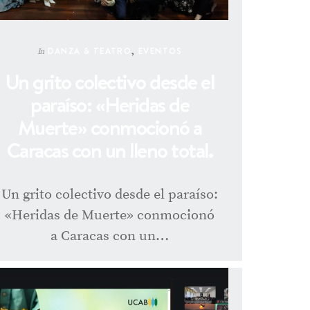
DANZA & TEATRO
,
EVENTOS
In
Un grito colectivo desde el
paraíso: «Heridas de
Muerte» conmocionó a
Caracas con un lleno total.
Un grito colectivo desde el paraíso:
«Heridas de Muerte» conmocionó
a Caracas con un…