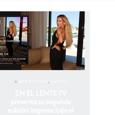
ARTE & CULTURA
,
EVENTOS
In
EN EL LENTE TV
presenta su segunda
edición impresa bajo el