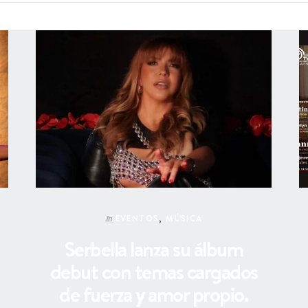
EVENTOS
,
MÚSICA
In
Serbella lanza su álbum
debut con temas cargados
de fuerza y amor propio.