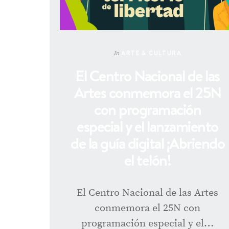
ARTE & CULTURA
In
El Centro Nacional de las
Artes conmemora el 25N
con programación
especial y el lanzamiento
de la guía digital ¡Abriendo
el telón!
El Centro Nacional de las Artes
conmemora el 25N con
programación especial y el…