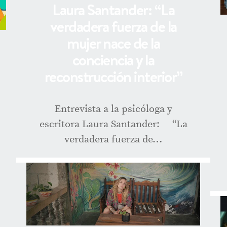
Laura Santander: “La
verdadera fuerza de la
mujer nace de la
conciencia y la
reconstrucción interior”
Entrevista a la psicóloga y
escritora Laura Santander: “La
verdadera fuerza de…