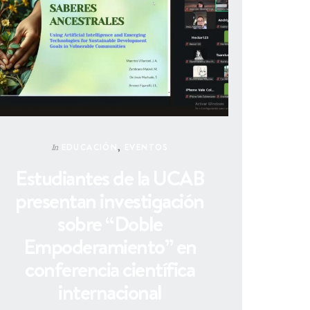
EDUCACIÓN
,
EVENTOS
In
Estudiantes de la UCAB
presentan investigación
sobre “Doble
Empoderamiento” en
conferencia científica
internacional