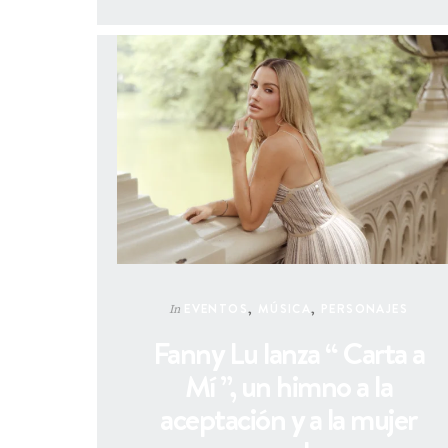
EVENTOS
,
MÚSICA
,
PERSONAJES
In
Fanny Lu lanza “ Carta a
Mí ”, un himno a la
aceptación y a la mujer