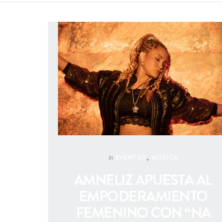
EVENTOS
,
MÚSICA
In
AMNELIZ APUESTA AL
EMPODERAMIENTO
FEMENINO CON “NA