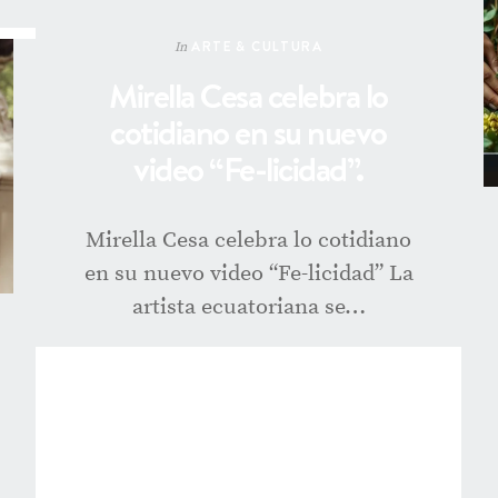
ARTE & CULTURA
In
Mirella Cesa celebra lo
cotidiano en su nuevo
video “Fe-licidad”.
Mirella Cesa celebra lo cotidiano
en su nuevo video “Fe-licidad” La
artista ecuatoriana se…