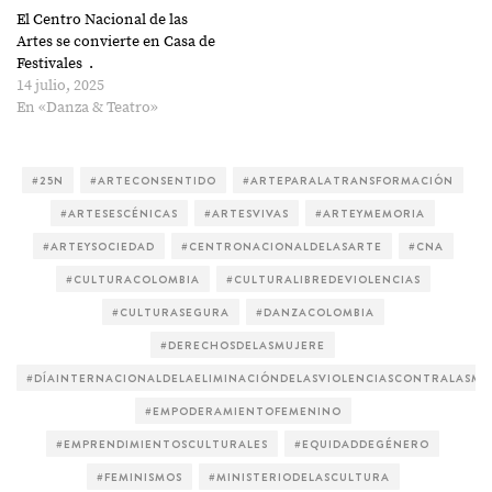
El Centro Nacional de las
Artes se convierte en Casa de
Festivales .
14 julio, 2025
En «Danza & Teatro»
#25N
#ARTECONSENTIDO
#ARTEPARALATRANSFORMACIÓN
#ARTESESCÉNICAS
#ARTESVIVAS
#ARTEYMEMORIA
#ARTEYSOCIEDAD
#CENTRONACIONALDELASARTE
#CNA
#CULTURACOLOMBIA
#CULTURALIBREDEVIOLENCIAS
#CULTURASEGURA
#DANZACOLOMBIA
#DERECHOSDELASMUJERE
#DÍAINTERNACIONALDELAELIMINACIÓNDELASVIOLENCIASCONTRALASMU
#EMPODERAMIENTOFEMENINO
#EMPRENDIMIENTOSCULTURALES
#EQUIDADDEGÉNERO
#FEMINISMOS
#MINISTERIODELASCULTURA