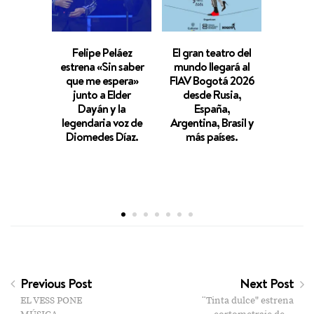
Felipe Peláez
El gran teatro del
Sint
estrena «Sin saber
mundo llegará al
rinde 
que me espera»
FIAV Bogotá 2026
Omar G
junto a Elder
desde Rusia,
año
Dayán y la
España,
fallec
legendaria voz de
Argentina, Brasil y
una ve
Diomedes Díaz.
más países.
de «L
de
Previous Post
Next Post
EL VESS PONE
¨Tinta dulce" estrena