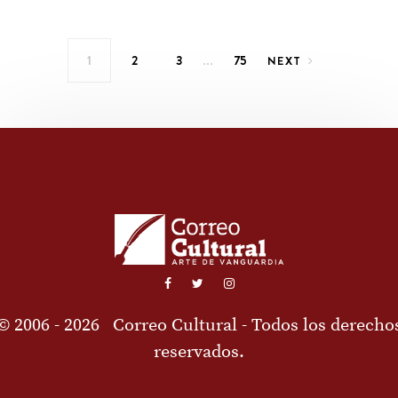
Paginación de entradas
…
1
2
3
75
NEXT
© 2006 - 2026
Correo Cultural
- Todos los derecho
reservados.