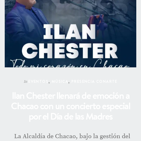
EVENTOS
,
MÚSICA
,
PRESENCIA CONARTE
In
Ilan Chester llenará de emoción a
Chacao con un concierto especial
por el Día de las Madres
La Alcaldía de Chacao, bajo la gestión del