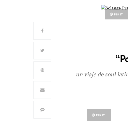
PIN IT
“P
un viaje de soul lat
PIN IT