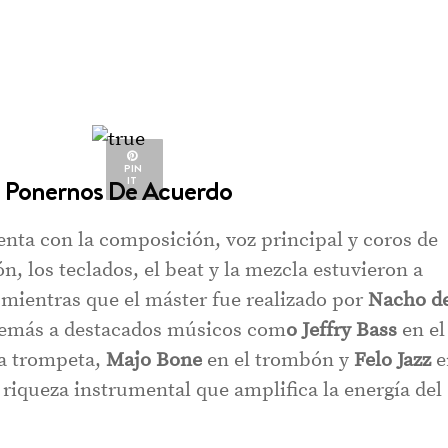
PIN
IT
Ponernos De Acuerdo
enta con la composición, voz principal y coros de
, los teclados, el beat y la mezcla estuvieron a
mientras que el máster fue realizado por
Nacho d
demás a destacados músicos com
o Jeffry Bass
en el
a trompeta,
Majo Bone
en el trombón y
Felo Jazz
e
riqueza instrumental que amplifica la energía del