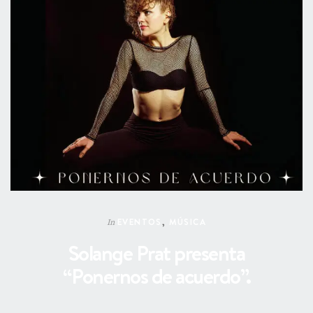
EVENTOS
,
MÚSICA
In
Solange Prat presenta
“Ponernos de acuerdo”.