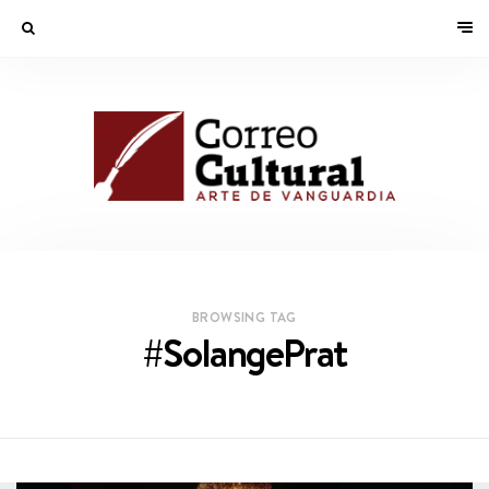
BROWSING TAG
#SolangePrat