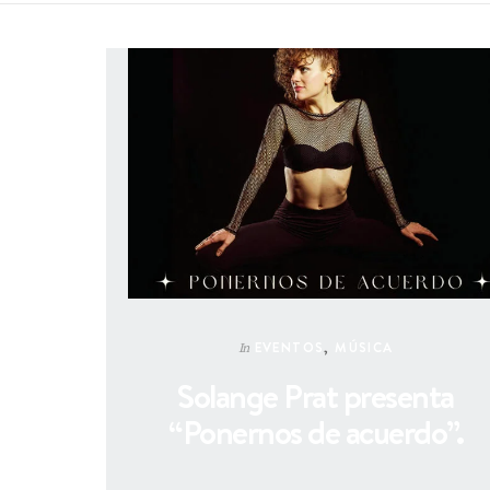
EVENTOS
,
MÚSICA
In
Solange Prat presenta
“Ponernos de acuerdo”.