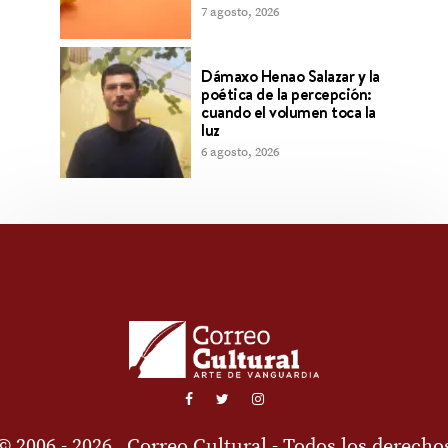
7 agosto, 2026
Dámaxo Henao Salazar y la
poética de la percepción:
cuando el volumen toca la
luz
6 agosto, 2026
© 2006 - 2026
Correo Cultural
- Todos los derecho