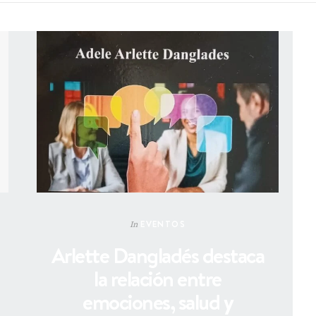
EVENTOS
In
Arlette Dangladés destaca
la relación entre
emociones, salud y