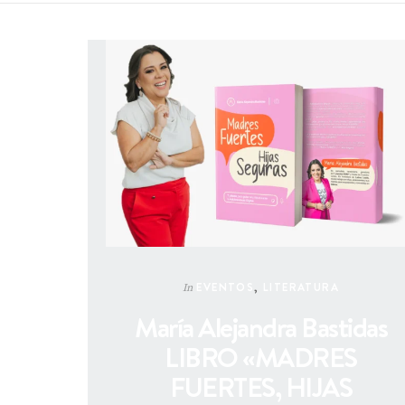
EVENTOS
,
LITERATURA
In
María Alejandra Bastidas
LIBRO «MADRES
FUERTES, HIJAS