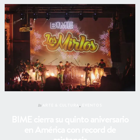
ARTE & CULTURA
,
EVENTOS
In
BIME cierra su quinto aniversario
en América con record de
asistencia