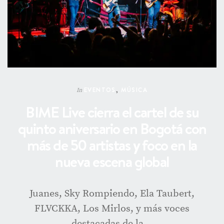
EVENTOS
,
MÚSICA
In
BIME Live cierra el cartel de su
quinto aniversario en Bogotá con
más de 50 artistas y foco en la
nueva escena global
Juanes, Sky Rompiendo, Ela Taubert,
FLVCKKA, Los Mirlos, y más voces
destacadas de la…