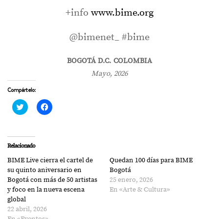
+info
www.bime.org
@bimenet_ #bime
BOGOTÁ D.C. COLOMBIA
Mayo, 2026
Compártelo:
Haz
Haz
clic
clic
para
para
compartir
compartir
en
en
Twitter
Facebook
(Se
(Se
Relacionado
abre
abre
en
en
BIME Live cierra el cartel de
Quedan 100 días para BIME
una
una
ventana
ventana
su quinto aniversario en
Bogotá
nueva)
nueva)
Bogotá con más de 50 artistas
25 enero, 2026
y foco en la nueva escena
En «Arte & Cultura»
global
22 abril, 2026
En «Eventos»