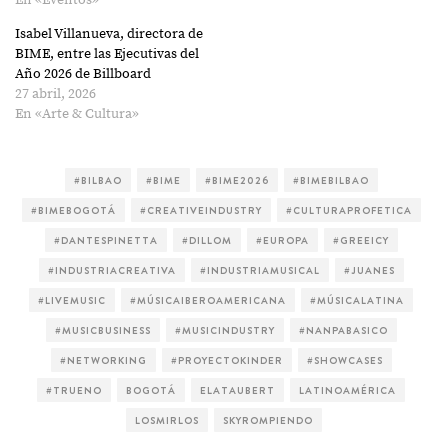
Isabel Villanueva, directora de
BIME, entre las Ejecutivas del
Año 2026 de Billboard
27 abril, 2026
En «Arte & Cultura»
#BILBAO
#BIME
#BIME2026
#BIMEBILBAO
#BIMEBOGOTÁ
#CREATIVEINDUSTRY
#CULTURAPROFETICA
#DANTESPINETTA
#DILLOM
#EUROPA
#GREEICY
#INDUSTRIACREATIVA
#INDUSTRIAMUSICAL
#JUANES
#LIVEMUSIC
#MÚSICAIBEROAMERICANA
#MÚSICALATINA
#MUSICBUSINESS
#MUSICINDUSTRY
#NANPABASICO
#NETWORKING
#PROYECTOKINDER
#SHOWCASES
#TRUENO
BOGOTÁ
ELATAUBERT
LATINOAMÉRICA
LOSMIRLOS
SKYROMPIENDO