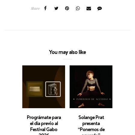
Share
You may also like
Prográmate para
Solange Prat
El BIF
el día previo al
presenta
produ
Festival Gabo
“Ponernos de
largo