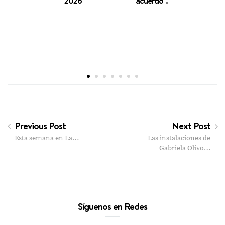
2026
acuerdo”.
des
Previous Post
Next Post
Esta semana en La…
Las instalaciones de
Gabriela Olivo…
Síguenos en Redes