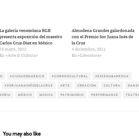
La galería venezolana RGR
Almudena Grandes galardonada
presenta exposición del maestro
con el Premio Sor Juana Inés de
Carlos Cruz-Diez en México
la Cruz
24 mayo, 2022
4 diciembre, 2011
En «Arte & Cultura»
En «Literatura»
CO
#CIUDADDEMÉXICO
#CORREOCULTURAL
#ESCENABARROCA
#SORJUANAINÉSDELACRUZ
ARTE
CREACIÓN
CULTURA
DANZ
MORIA
MÉXICO
MÚSICA
PATRIMONIO
PERFORMANCE
TEATR
You may also like