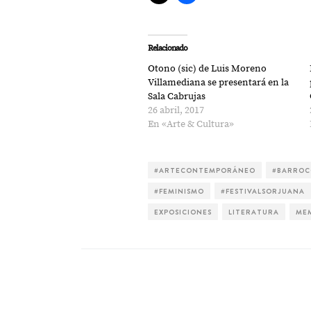
Relacionado
Otono (sic) de Luis Moreno
Villamediana se presentará en la
Sala Cabrujas
26 abril, 2017
En «Arte & Cultura»
#ARTECONTEMPORÁNEO
#BARRO
#FEMINISMO
#FESTIVALSORJUANA
EXPOSICIONES
LITERATURA
ME