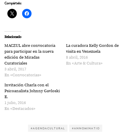
Compártelo:
Relacionado
MACZUL abre convocatoria
La curadora Kelly Gordon de
para participar en la nueva
visita en Venezuela
edición de Miradas
8 abril, 2016
Curatoriales
En «Arte & Cultura»
3 abril, 2017
En «Convocatorias»
Invitación Charla con el
Psicoanalista Johnny Gavloski
E.
1 julio, 2016
En «Destacados»
#AGENDACULTURAL
#ANNOMINATIO