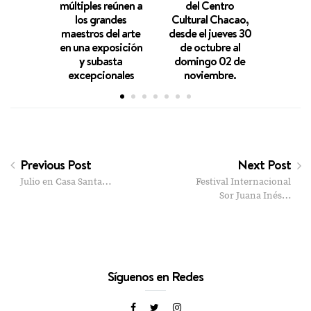
múltiples reúnen a
del Centro
pres
los grandes
Cultural Chacao,
noche
maestros del arte
desde el jueves 30
con B
en una exposición
de octubre al
y subasta
domingo 02 de
excepcionales
noviembre.
Previous Post
Next Post
Julio en Casa Santa…
Festival Internacional
Sor Juana Inés…
Síguenos en Redes