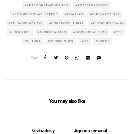
#ARTECONTEMPORÁNEO
#ARTEPARATODOS
#BOSQUEDECHAPULTEPEC
#CHARLAS
#CHUSMARTÍNEZ
#CIUDADDEMÉXICO
#CORREOCULTURAL
#CURSODEVERANO
#JULIO2026
#MUSEOTAMAYO
#NOCHEDEMUSEOS
ARTE
CULTURA
EXPOSICIONES
JAZZ
MUSEOS
Share
You may also like
Grabados y
Agenda semanal
Vill