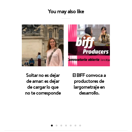
You may also like
Soltar no es dejar
El BIFF convoca a
La cel
de amar: es dejar
productores de
Chamba
de cargar lo que
largometraje en
aniver
no te corresponde
desarrollo.
se a
Ca