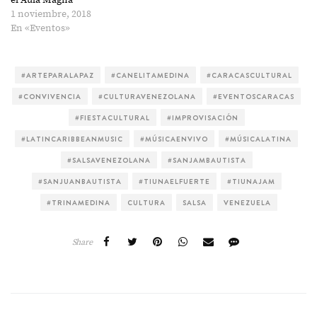
el Aula Magna
1 noviembre, 2018
En «Eventos»
#ARTEPARALAPAZ
#CANELITAMEDINA
#CARACASCULTURAL
#CONVIVENCIA
#CULTURAVENEZOLANA
#EVENTOSCARACAS
#FIESTACULTURAL
#IMPROVISACIÓN
#LATINCARIBBEANMUSIC
#MÚSICAENVIVO
#MÚSICALATINA
#SALSAVENEZOLANA
#SANJAMBAUTISTA
#SANJUANBAUTISTA
#TIUNAELFUERTE
#TIUNAJAM
#TRINAMEDINA
CULTURA
SALSA
VENEZUELA
Share