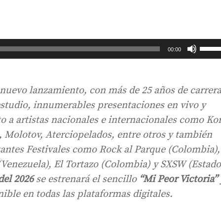
Utiliza
00:00
las
teclas
de
nuevo lanzamiento, con más de 25 años de carrera
flecha
studio, innumerables presentaciones en vivo y
arriba
 a artistas nacionales e internacionales como Ko
para
 Molotov, Aterciopelados, entre otros y también
aumen
o
antes Festivales como Rock al Parque (Colombia),
dismin
(Venezuela), El Tortazo (Colombia) y SXSW (Estado
el
del 2026
se estrenará el sencillo
“Mi Peor Victoria”
volum
nible en todas las plataformas digitales.