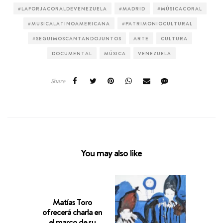
#LAFORJACORALDEVENEZUELA
#MADRID
#MÚSICACORAL
#MUSICALATINOAMERICANA
#PATRIMONIOCULTURAL
#SEGUIMOSCANTANDOJUNTOS
ARTE
CULTURA
DOCUMENTAL
MÚSICA
VENEZUELA
Share
You may also like
Matías Toro
MUBI 
ofrecerá charla en
estre
el marco de su
exclu