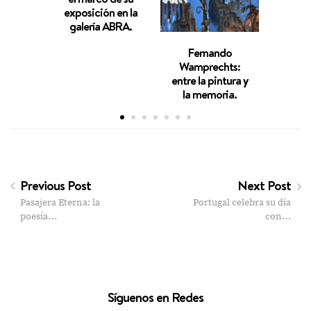
exposición en la
ú
galería ABRA.
prod
“PUL
Fernando
haría
Wamprechts:
canci
entre la pintura y
la memoria.
Previous Post
Next Post
Pasajera Eterna: la
Portugal celebra su día
poesía…
con…
Síguenos en Redes