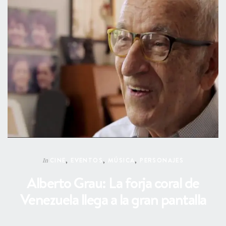
CINE
,
EVENTOS
,
MÚSICA
,
PERSONAJES
In
Alberto Grau: La forja coral de
Venezuela llega a la gran pantalla