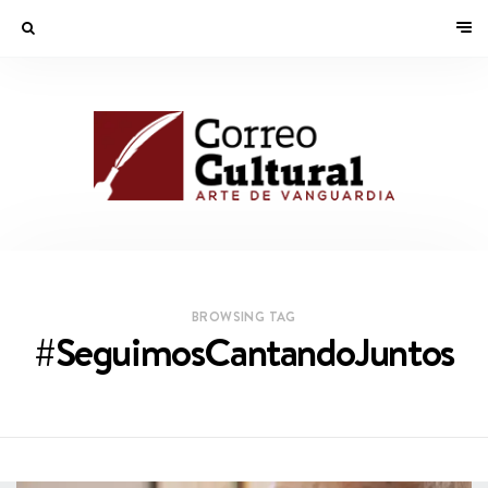
BROWSING TAG
#SeguimosCantandoJuntos