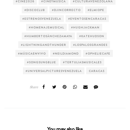
#CINE2026
#CINEYMUSICA
#CULTURAVENEZOLANA
#DISCOCLUB
#DJINCORRECTO
#ELMIOPE
#ESTRENOSVENEZUELA
#EVENTOSENCARACAS
#HOMENAJEMUSICAL
#HUGHJACKMAN
#HUMBERTOSÁNCHEZAMAYA
#KATEHUDSON
#LIGHTNINGANDTHUNDER
#LOSPALOSGRANDES
#MÚSICAENVIVO
#NEILDIAMOND
#OPHELIECAFE
#SONGSUNGBLUE
#TERTULIASMUSICALES
#UNIVERSALPICTURESVENEZUELA
CARACAS
Share
You may also like