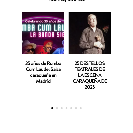
35 años de Rumba
25 DESTELLOS
Portug
Cum Laude: Salsa
TEATRALES DE
su dí
caraqueña en
LA ESCENA
conci
Madrid
CARAQUEÑA DE
unen t
2025
iden
torno a
de P