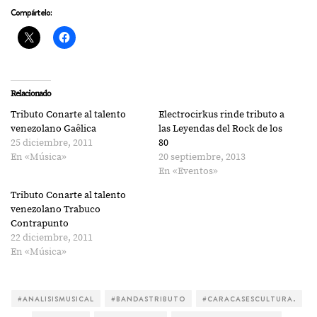
Compártelo:
Relacionado
Tributo Conarte al talento
Electrocirkus rinde tributo a
venezolano Gaêlica
las Leyendas del Rock de los
25 diciembre, 2011
80
En «Música»
20 septiembre, 2013
En «Eventos»
Tributo Conarte al talento
venezolano Trabuco
Contrapunto
22 diciembre, 2011
En «Música»
#ANALISISMUSICAL
#BANDASTRIBUTO
#CARACASESCULTURA.