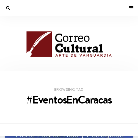
BROWSING TAG
#EventosEnCaracas