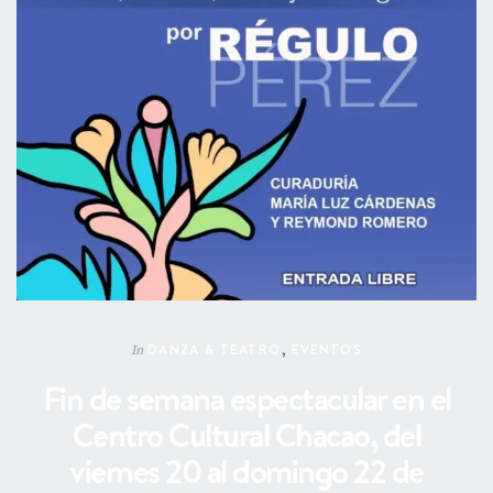
DANZA & TEATRO
,
EVENTOS
In
Fin de semana espectacular en el
Centro Cultural Chacao, del
viernes 20 al domingo 22 de