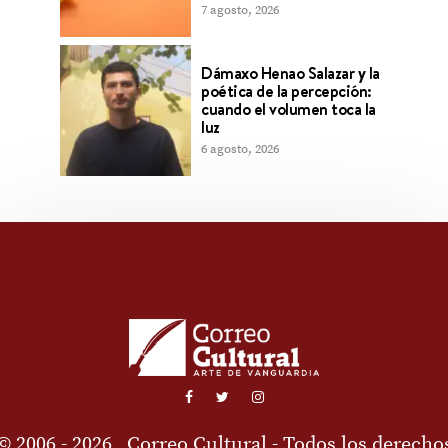
7 agosto, 2026
Dámaxo Henao Salazar y la
poética de la percepción:
cuando el volumen toca la
luz
6 agosto, 2026
© 2006 - 2026
Correo Cultural
- Todos los derecho