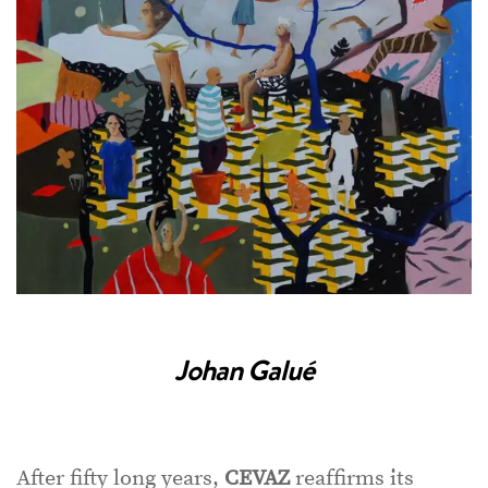
Johan Galué
After fifty long years,
CEVAZ
reaffirms its