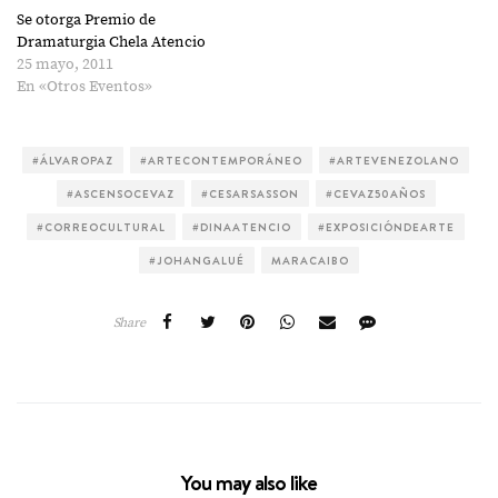
Se otorga Premio de
Dramaturgia Chela Atencio
25 mayo, 2011
En «Otros Eventos»
#ÁLVAROPAZ
#ARTECONTEMPORÁNEO
#ARTEVENEZOLANO
#ASCENSOCEVAZ
#CESARSASSON
#CEVAZ50AÑOS
#CORREOCULTURAL
#DINAATENCIO
#EXPOSICIÓNDEARTE
#JOHANGALUÉ
MARACAIBO
Share
You may also like