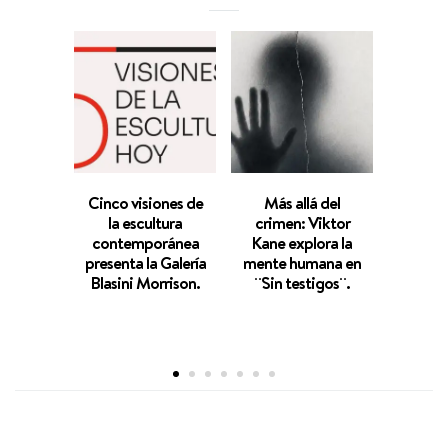
Cinco visiones de
Más allá del
Las in
la escultura
crimen: Viktor
de Gab
contemporánea
Kane explora la
de A
presenta la Galería
mente humana en
Centr
Blasini Morrison.
¨Sin testigos¨.
Jua
M