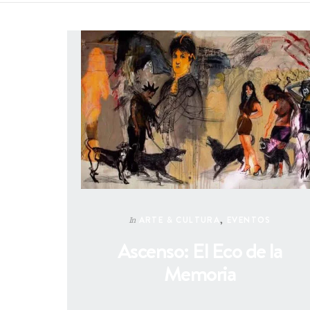
ARTE & CULTURA
,
EVENTOS
In
Ascenso: El Eco de la
Memoria