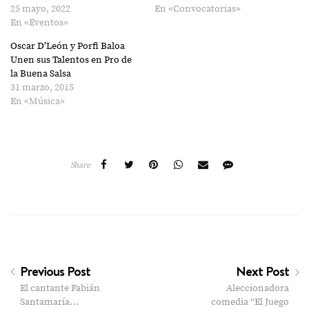
25 mayo, 2022
En «Convocatorias»
En «Eventos»
Oscar D’León y Porfi Baloa
Unen sus Talentos en Pro de
la Buena Salsa
31 marzo, 2015
En «Música»
Share
Previous Post
Next Post
El cantante Fabián
Aleccionadora
Santamaría…
comedia “El Juego