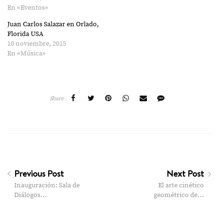
En «Eventos»
Juan Carlos Salazar en Orlado,
Florida USA
10 noviembre, 2015
En «Música»
Share
Previous Post
Next Post
Inauguración: Sala de
El arte cinético
Diálogos…
geométrico de…