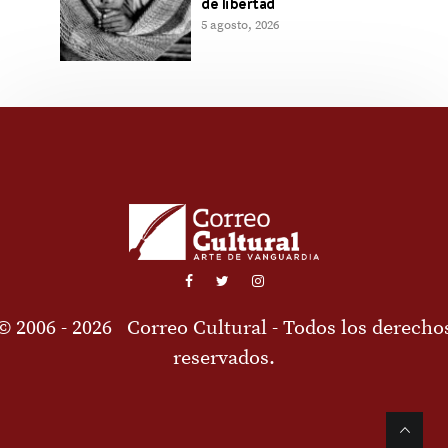
de libertad
5 agosto, 2026
© 2006 - 2026
Correo Cultural
- Todos los derecho
reservados.