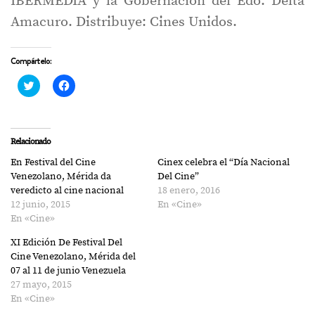
IBERMEDIA y la Gobernación del Edo. Delta
Amacuro. Distribuye: Cines Unidos.
Compártelo:
Haz
Haz
clic
clic
para
para
compartir
compartir
en
en
Twitter
Facebook
(Se
(Se
Relacionado
abre
abre
en
en
En Festival del Cine
Cinex celebra el “Día Nacional
una
una
ventana
ventana
Venezolano, Mérida da
Del Cine”
nueva)
nueva)
veredicto al cine nacional
18 enero, 2016
12 junio, 2015
En «Cine»
En «Cine»
XI Edición De Festival Del
Cine Venezolano, Mérida del
07 al 11 de junio Venezuela
27 mayo, 2015
En «Cine»