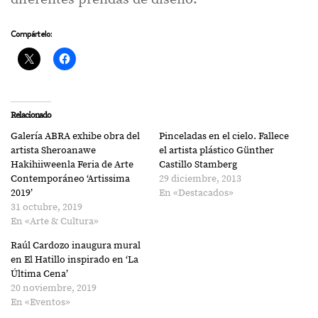
Compártelo:
Relacionado
Galería ABRA exhibe obra del
Pinceladas en el cielo. Fallece
artista Sheroanawe
el artista plástico Günther
Hakihiiweenla Feria de Arte
Castillo Stamberg
Contemporáneo ‘Artissima
29 diciembre, 2013
2019’
En «Destacados»
31 octubre, 2019
En «Arte & Cultura»
Raúl Cardozo inaugura mural
en El Hatillo inspirado en ‘La
Última Cena’
20 noviembre, 2019
En «Eventos»