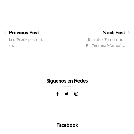
Previous Post
Next Post
Leo Prodz presenta
Retratos Femeninos
su…
En Técnica Manual…
Síguenos en Redes
Facebook