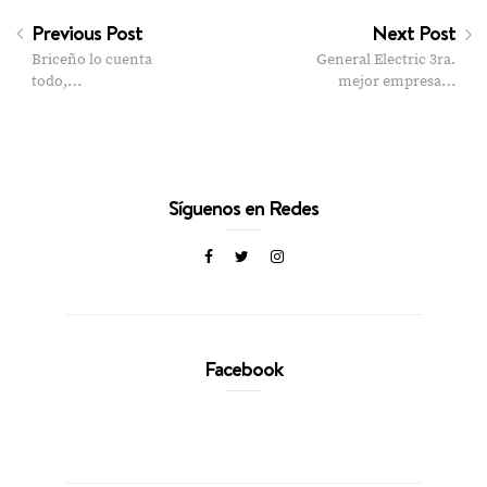
Previous Post
Next Post
Briceño lo cuenta
General Electric 3ra.
todo,…
mejor empresa…
Síguenos en Redes
Facebook