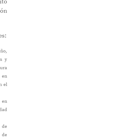
nto
ión
es:
eño,
ón y
ura
, en
n el
e en
idad
n de
s de