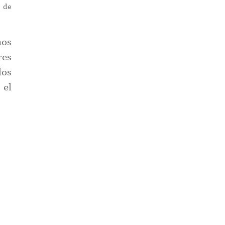
s de
nos
res
los
 el