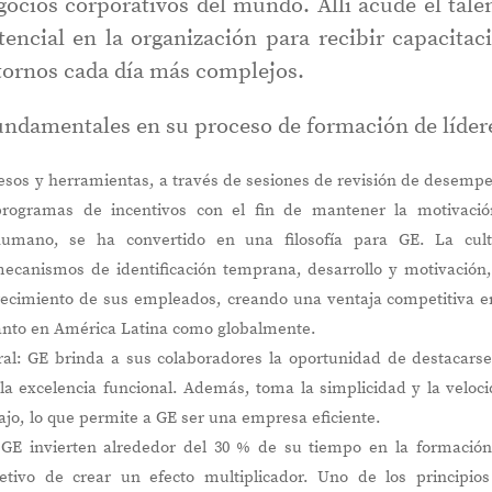
ocios corporativos del mundo. Allí acude el tale
ncial en la organización para recibir capacitac
ntornos cada día más complejos.
fundamentales en su proceso de formación de líder
ocesos y herramientas, a través de sesiones de revisión de desemp
programas de incentivos con el fin de mantener la motivaci
umano, se ha convertido en una filosofía para GE. La cult
mecanismos de identificación temprana, desarrollo y motivación
crecimiento de sus empleados, creando una ventaja competitiva e
 tanto en América Latina como globalmente.
gral: GE brinda a sus colaboradores la oportunidad de destacars
 la excelencia funcional. Además, toma la simplicidad y la veloc
o, lo que permite a GE ser una empresa eficiente.
e GE invierten alrededor del 30 % de su tiempo en la formació
etivo de crear un efecto multiplicador. Uno de los principio