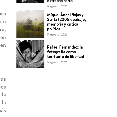
extraordinario”
6 agosto, 2026
sas
Miguel Ángel Rojas y
Santa (2006): paisaje,
sin
memoria y crítica
política
ra,
5 agosto, 2026
 en
cen
Rafael Fernández: la
fotografía como
territorio de libertad
5 agosto, 2026
sus
sos
 la
 la
más