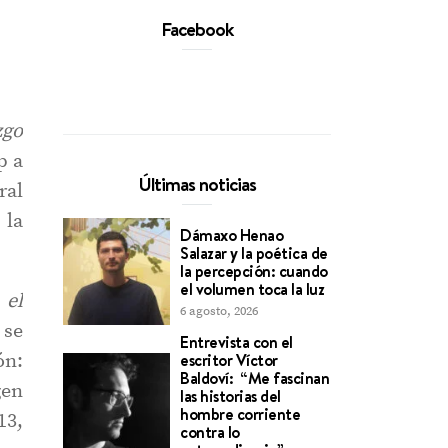
Facebook
zgo
p a
Últimas noticias
ral
 la
Dámaxo Henao
Salazar y la poética de
la percepción: cuando
el volumen toca la luz
 el
6 agosto, 2026
 se
Entrevista con el
ón:
escritor Víctor
Baldoví: “Me fascinan
gen
las historias del
hombre corriente
13,
contra lo