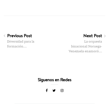
Previous Post
Next Post
Diversidad para la
La orquesta
formación…
binacional Noruega-
Venezuela enamoró…
Síguenos en Redes