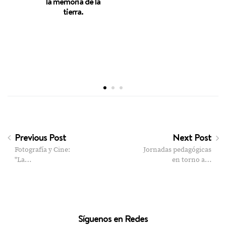
la memoria de la
una 
tierra.
Previous Post
Next Post
Fotografía y Cine:
Jornadas pedagógicas
"La…
en torno a…
Síguenos en Redes