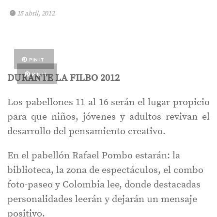
15 abril, 2012
PIN IT
PIN IT
DURANTE LA FILBO 2012
Los pabellones 11 al 16 serán el lugar propicio
para que niños, jóvenes y adultos revivan el
desarrollo del pensamiento creativo.
En el pabellón Rafael Pombo estarán: la
biblioteca, la zona de espectáculos, el combo
foto-paseo y Colombia lee, donde destacadas
personalidades leerán y dejarán un mensaje
positivo.