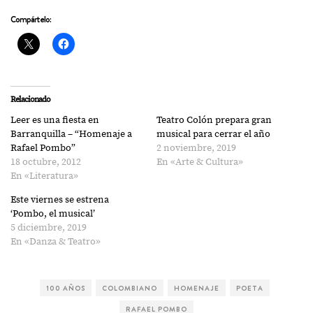
Compártelo:
Relacionado
Leer es una fiesta en
Teatro Colón prepara gran
Barranquilla – “Homenaje a
musical para cerrar el año
Rafael Pombo”
2 noviembre, 2019
18 octubre, 2012
En «Arte & Cultura»
En «Literatura»
Este viernes se estrena
‘Pombo, el musical’
5 diciembre, 2019
En «Danza & Teatro»
100 AÑOS
COLOMBIANO
HOMENAJE
POETA
RAFAEL POMBO