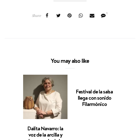
1
Share
You may also like
Festival de la salsa
llega con sonido
Filarmónico
Dalita Navarro: la
Abili
voz de la arcilla y
fragm