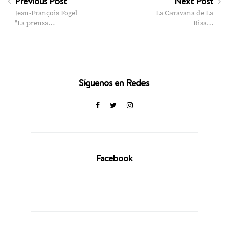
Previous Post
Next Post
Jean-François Fogel
La Caravana de La
"La prensa…
Risa…
Síguenos en Redes
Facebook