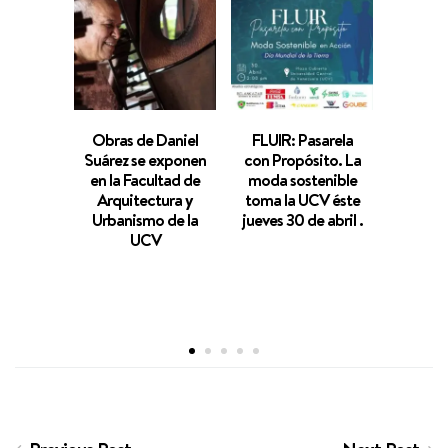
Obras de Daniel
FLUIR: Pasarela
Panamá
Suárez se exponen
con Propósito. La
de m
en la Facultad de
moda sostenible
reflex
Arquitectura y
toma la UCV éste
partid
Urbanismo de la
jueves 30 de abril .
Ca
UCV