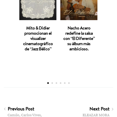
Mito & Didier
Nacho Acero
Jericó 
promocionan el
redefine la salsa
el ta
visualizer
con “El Diferente”
dará 
cinematográfico
su álbum más
primer
de “Jazz Bélico”
ambicioso.
un e
mus
front
cor
su
anti
Previous Post
Next Post
Camilo, Carlos Vives,
ELEAZAR MORA