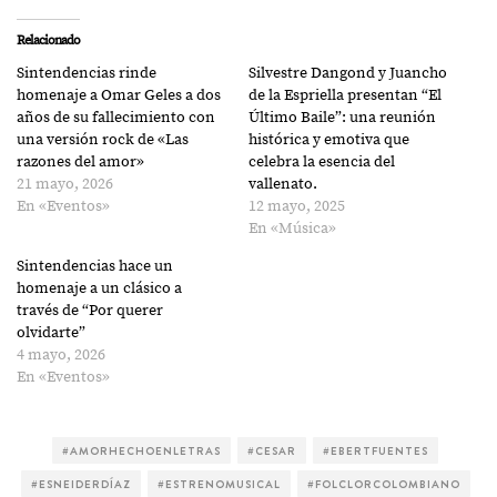
Relacionado
Sintendencias rinde
Silvestre Dangond y Juancho
homenaje a Omar Geles a dos
de la Espriella presentan “El
años de su fallecimiento con
Último Baile”: una reunión
una versión rock de «Las
histórica y emotiva que
razones del amor»
celebra la esencia del
21 mayo, 2026
vallenato.
En «Eventos»
12 mayo, 2025
En «Música»
Sintendencias hace un
homenaje a un clásico a
través de “Por querer
olvidarte”
4 mayo, 2026
En «Eventos»
#AMORHECHOENLETRAS
#CESAR
#EBERTFUENTES
#ESNEIDERDÍAZ
#ESTRENOMUSICAL
#FOLCLORCOLOMBIANO