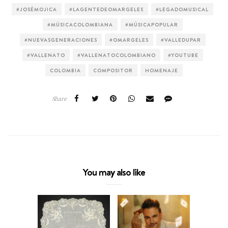
#JOSÉMOJICA
#LAGENTEDEOMARGELES
#LEGADOMUSICAL
#MÚSICACOLOMBIANA
#MÚSICAPOPULAR
#NUEVASGENERACIONES
#OMARGELES
#VALLEDUPAR
#VALLENATO
#VALLENATOCOLOMBIANO
#YOUTUBE
COLOMBIA
COMPOSITOR
HOMENAJE
Share
You may also like