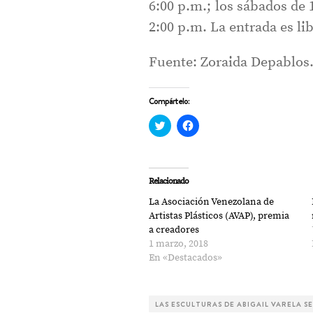
6:00 p.m.; los sábados de 
2:00 p.m. La entrada es lib
Fuente: Zoraida Depablos
Compártelo:
Haz
Haz
clic
clic
para
para
compartir
compartir
en
en
Twitter
Facebook
(Se
(Se
Relacionado
abre
abre
en
en
La Asociación Venezolana de
una
una
ventana
ventana
Artistas Plásticos (AVAP), premia
nueva)
nueva)
a creadores
1 marzo, 2018
En «Destacados»
LAS ESCULTURAS DE ABIGAIL VARELA 