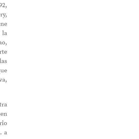
92,
ry,
ine
 la
ao,
rte
las
que
va,
tra
 en
rio
. a