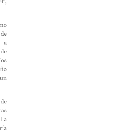
l”,
ino
 de
e a
 de
jos
año
 un
 de
ras
lla
ría