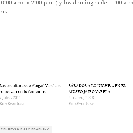
10:00 a.m. a 2:00 p.m.; y los domingos de 11:00 a.m
re.
.
Las esculturas de Abigail Varela se
SÁBADOS A LO NICHE… EN EL
renuevan en lo femenino
MUSEO JAIRO VARELA
7 julio, 2011
2 marzo, 2023
En «Eventos»
En «Eventos»
SE RENUEVAN EN LO FEMENINO