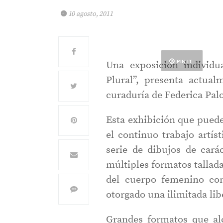
10 agosto, 2011
PIN IT
Una exposición individua
Plural”, presenta actual
curaduría de Federica Pal
Esta exhibición que puede
el continuo trabajo artís
serie de dibujos de cará
múltiples formatos tallada
del cuerpo femenino co
otorgado una ilimitada lib
Grandes formatos que al