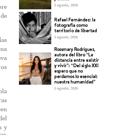
5 agosto, 2026
pre
 de
Rafael Fernández: la
fotografía como
territorio de libertad
5 agosto, 2026
ias
ina
Rossmary Rodríguez,
autora del libro “La
eva
distancia entre existir
y vivir”: “Del siglo XXI
tos
espero que no
perdamos lo esencial:
nuestra humanidad”
5 agosto, 2026
ola
ras
 en
del
s y