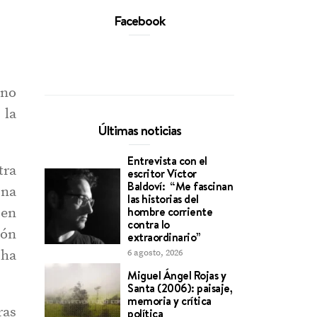
Facebook
ino
 la
Últimas noticias
Entrevista con el
tra
escritor Víctor
Baldoví: “Me fascinan
una
las historias del
hombre corriente
 en
contra lo
ión
extraordinario”
 ha
6 agosto, 2026
Miguel Ángel Rojas y
Santa (2006): paisaje,
memoria y crítica
ras
política