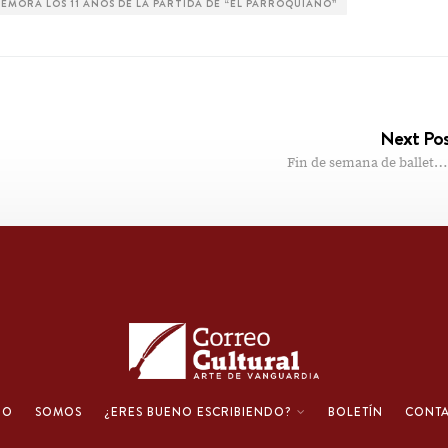
MORA LOS 11 AÑOS DE LA PARTIDA DE “EL PARROQUIANO”
Next Po
Fin de semana de ballet…
IO
SOMOS
¿ERES BUENO ESCRIBIENDO?
BOLETÍN
CONT