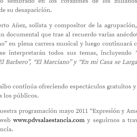
ó sembrado en los corazones de los zuliano
de su desaparición.
rto Añez, solista y compositor de la agrupación,
un documental que trae al recuerdo varias anécdo
no” en plena carrera musical y luego continuará 
se interpretarán todos sus temas, incluyendo
“El Barbero”, “El Marciano” y “En mi Casa se Larga
ibo continúa ofreciendo espectáculos gratuitos y
s los públicos.
nuestra programación mayo 2011 “Expresión y Am
a web
www.pdvsalaestancia.com
y seguirnos a tra
ncia.