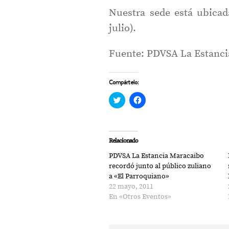
Nuestra sede está ubicada
julio).
Fuente: PDVSA La Estanci
Compártelo:
Haz
Haz
clic
clic
para
para
compartir
compartir
en
en
Twitter
Facebook
(Se
(Se
Relacionado
abre
abre
en
en
PDVSA La Estancia Maracaibo
una
una
ventana
ventana
recordó junto al público zuliano
nueva)
nueva)
a «El Parroquiano»
22 mayo, 2011
En «Otros Eventos»