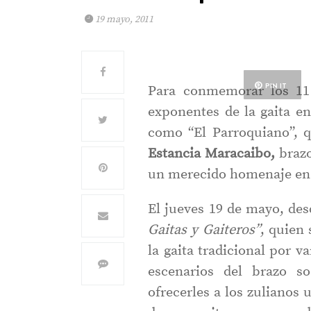
19 mayo, 2011
PIN IT
Para conmemorar los 11
exponentes de la gaita e
como “El Parroquiano”, q
Estancia Maracaibo,
brazo
un merecido homenaje en s
El jueves 19 de mayo, des
Gaitas y Gaiteros”
, quien 
la gaita tradicional por v
escenarios del brazo so
ofrecerles a los zulianos 