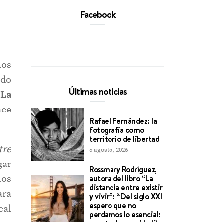
Facebook
mos
ido
Últimas noticias
 La
ace
Rafael Fernández: la
fotografía como
territorio de libertad
tre
5 agosto, 2026
gar
Rossmary Rodríguez,
los
autora del libro “La
distancia entre existir
ara
y vivir”: “Del siglo XXI
espero que no
cal
perdamos lo esencial: