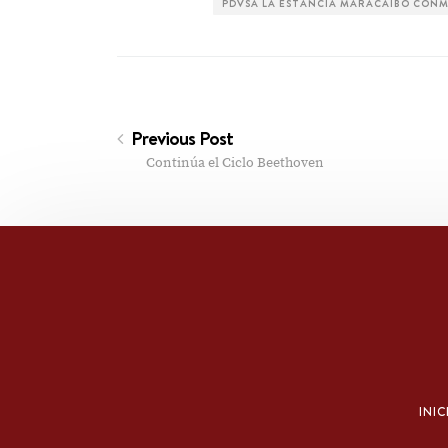
PDVSA LA ESTANCIA MARACAIBO CONME
Previous Post
Continúa el Ciclo Beethoven
INIC