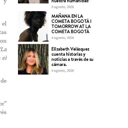
s y
nuestra humanidad”
5 agosto, 2026
MAÑANA EN LA
COMETA BOGOTÁ l
 el
TOMORROW AT LA
COMETA BOGOTÁ
tas
4 agosto, 2026
con
Elizabeth Velásquez
“La
cuenta historias y
 el
noticias a través de su
cámara.
4 agosto, 2026
 de
or”
vés