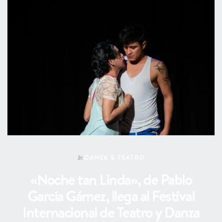
DANZA & TEATRO
In
«Noche tan Linda», de Pablo
García Gámez, llega al Festival
Internacional de Teatro y Danza