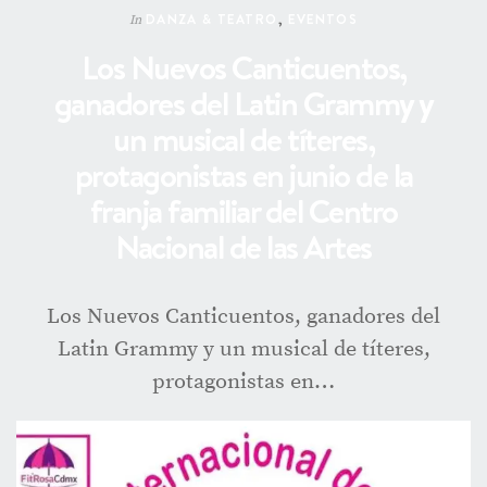
DANZA & TEATRO
,
EVENTOS
In
Los Nuevos Canticuentos,
ganadores del Latin Grammy y
un musical de títeres,
protagonistas en junio de la
franja familiar del Centro
Nacional de las Artes
Los Nuevos Canticuentos, ganadores del
Latin Grammy y un musical de títeres,
protagonistas en…