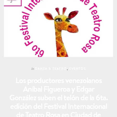
DANZA & TEATRO
,
EVENTOS
In
Los productores venezolanos
Aníbal Figueroa y Edgar
González suben el telón de la 6ta.
edición del Festival Internacional
de Teatro Rosa en Ciudad de