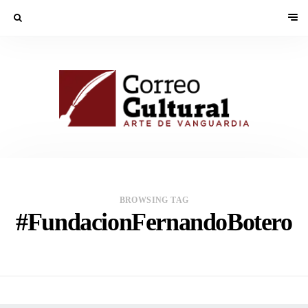
BROWSING TAG
#FundacionFernandoBotero