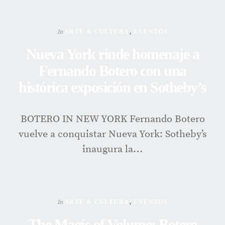
In
ARTE & CULTURA
,
EVENTOS
Nueva York rinde homenaje a
Fernando Botero con una
histórica exposición en Sotheby’s
BOTERO IN NEW YORK Fernando Botero
vuelve a conquistar Nueva York: Sotheby’s
inaugura la…
In
ARTE & CULTURA
,
EVENTOS
The Magic of Volume: Botero