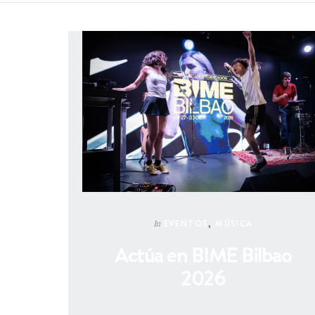
EVENTOS
,
MÚSICA
In
Actúa en BIME Bilbao
2026