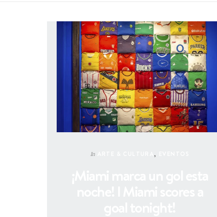
ARTE & CULTURA
,
EVENTOS
In
¡Miami marca un gol esta
noche! l Miami scores a
goal tonight!