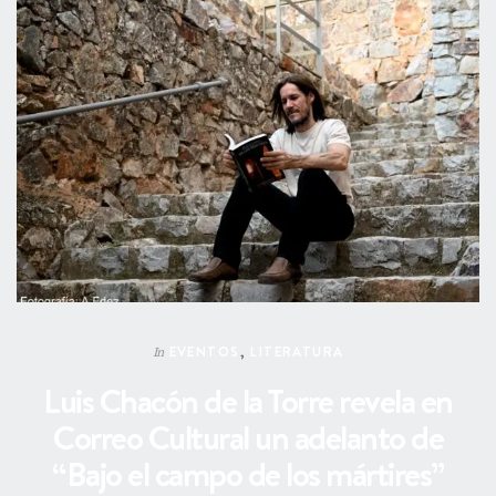
EVENTOS
,
LITERATURA
In
Luis Chacón de la Torre revela en
Correo Cultural un adelanto de
“Bajo el campo de los mártires”