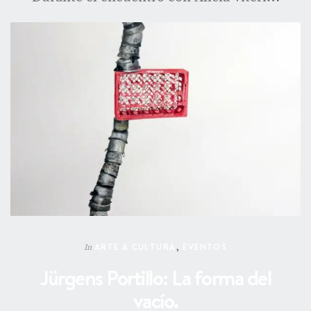
ARTE & CULTURA
,
EVENTOS
In
Jürgens Portillo: La forma del
vacío.