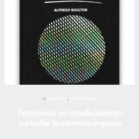
EVENTOS
,
LITERATURA
In
Patrimonio en estado latente:
custodiar la memoria impresa