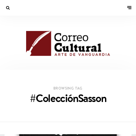
BROWSING TAG
#ColecciónSasson