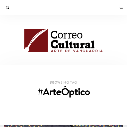
BROWSING TAG
#ArteÓptico