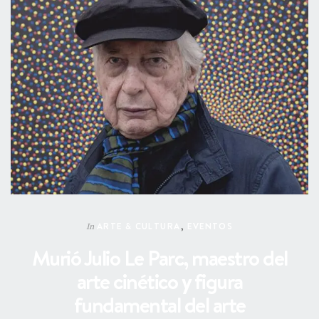
ARTE & CULTURA
,
EVENTOS
In
Murió Julio Le Parc, maestro del
arte cinético y figura
fundamental del arte