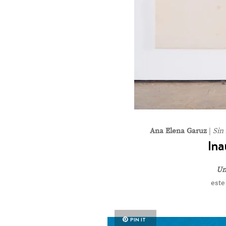
Ana Elena Garuz
|
Sin 
Ina
Un
este
PIN IT