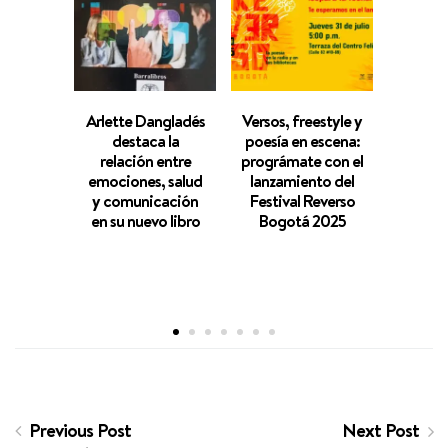
Arlette Dangladés
Versos, freestyle y
María
destaca la
poesía en escena:
Basti
relación entre
prográmate con el
«M
emociones, salud
lanzamiento del
FUERT
y comunicación
Festival Reverso
SE
en su nuevo libro
Bogotá 2025
Previous Post
Next Post