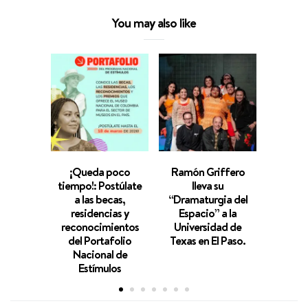
You may also like
¡Queda poco
Ramón Griffero
¡Des
tiempo!: Postúlate
lleva su
prog
a las becas,
“Dramaturgia del
mano d
residencias y
Espacio” a la
Gab
reconocimientos
Universidad de
del Portafolio
Texas en El Paso.
Nacional de
Estímulos