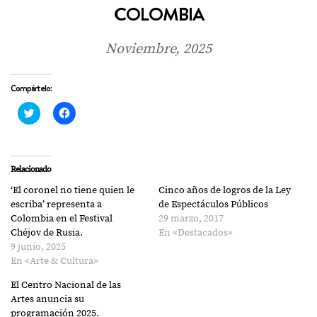
COLOMBIA
Noviembre, 2025
Compártelo:
Haz
Haz
clic
clic
para
para
compartir
compartir
en
en
Twitter
Facebook
(Se
(Se
Relacionado
abre
abre
en
en
‘El coronel no tiene quien le
Cinco años de logros de la Ley
una
una
ventana
ventana
escriba’ representa a
de Espectáculos Públicos
nueva)
nueva)
Colombia en el Festival
29 marzo, 2017
Chéjov de Rusia.
En «Destacados»
9 junio, 2025
En «Arte & Cultura»
El Centro Nacional de las
Artes anuncia su
programación 2025.