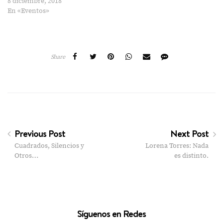
8 diciembre, 2018
En «Eventos»
Share
Previous Post
Next Post
Cuadrados, Silencios y
Lorena Torres: Nada
Otros…
es distinto.
Síguenos en Redes