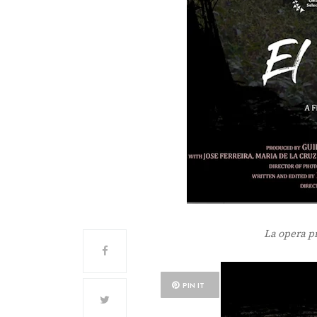
La opera p
PIN IT