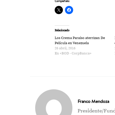
Compártelo:
Relacionado
Los Crema Paraíso aterrizan De
Película en Venezuela
26 abril, 2016
En «BOD - CorpBanca»
Franco Mendoza
Presidente/Fund