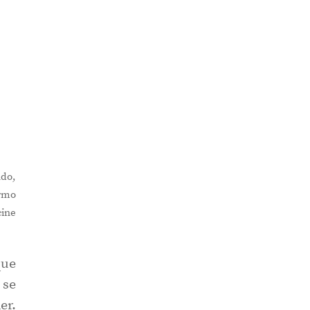
ndo,
ermo
cine
que
 se
er.