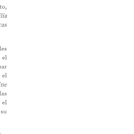
to,
lia
cas
les
 el
par
 el
ine
las
 el
 su