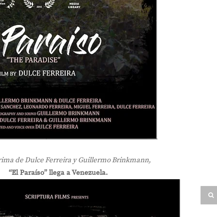
rima de Dulce Ferreira y Guillermo Brinkmann,
“El Paraíso” llega a Venezuela.