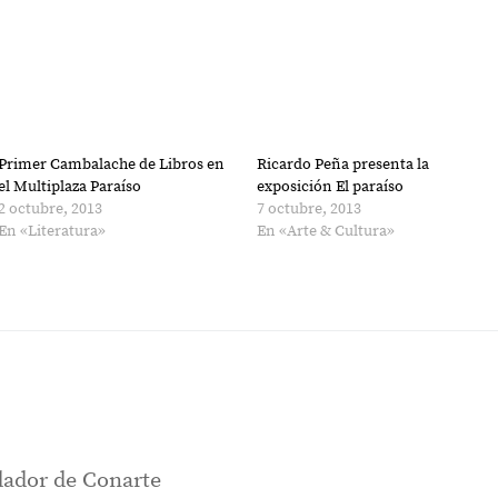
Primer Cambalache de Libros en
Ricardo Peña presenta la
el Multiplaza Paraíso
exposición El paraíso
2 octubre, 2013
7 octubre, 2013
En «Literatura»
En «Arte & Cultura»
ador de Conarte