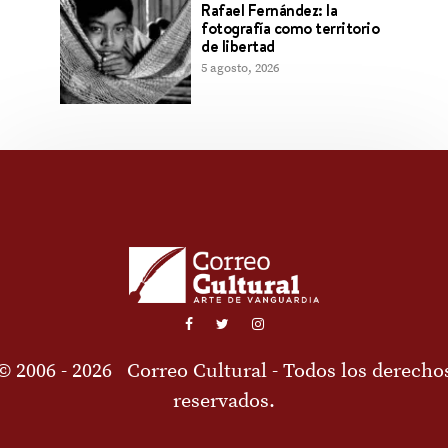
Rafael Fernández: la
fotografía como territorio
de libertad
5 agosto, 2026
© 2006 - 2026
Correo Cultural
- Todos los derecho
reservados.