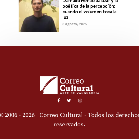
Dámaxo Henao Salazar y la
poética de la percepción:
cuando el volumen toca la
luz
6 agosto, 2026
© 2006 - 2026
Correo Cultural
- Todos los derecho
reservados.