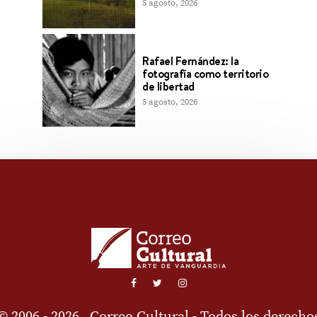
5 agosto, 2026
Rafael Fernández: la
fotografía como territorio
de libertad
5 agosto, 2026
© 2006 - 2026
Correo Cultural
- Todos los derecho