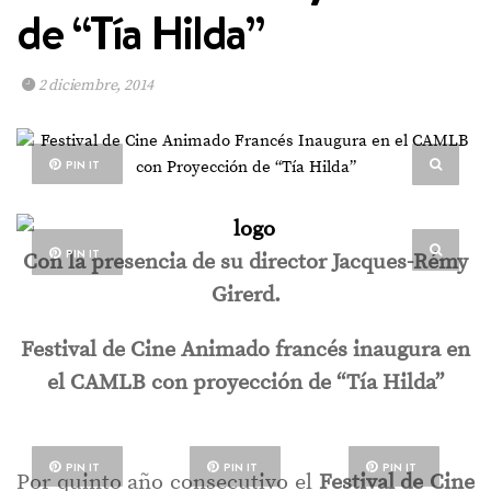
de “Tía Hilda”
2 diciembre, 2014
PIN IT
PIN IT
Con la presencia de su director Jacques-Rémy
Girerd.
Festival de Cine Animado francés inaugura en
el CAMLB con proyección de “Tía Hilda”
PIN IT
PIN IT
PIN IT
Por quinto año consecutivo el
Festival de Cine