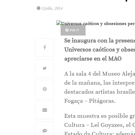
3 julio, 2014
PIN IT
Se inaugura con la presenc
Universos caóticos y obse
apreciarse en el MAO
A la sala 4 del Museo Alej
de la mañana, las interpr
destacados artistas brasil
Fogaça – Pitágoras.
Esta muestra es posible g
Cultura – Lei Goyazes, el 
Estado da Cultura; además