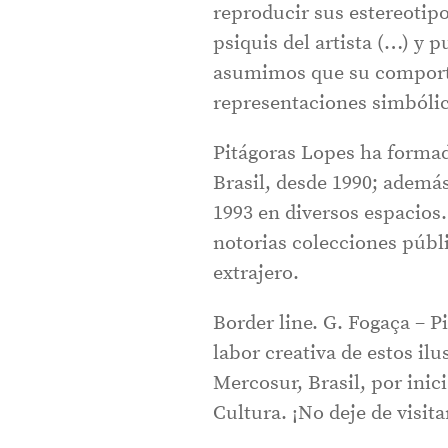
reproducir sus estereotip
psiquis del artista (…) y p
asumimos que su comporta
representaciones simbólic
Pitágoras Lopes ha formad
Brasil, desde 1990; ademá
1993 en diversos espacios.
notorias colecciones públi
extrajero.
Border line. G. Fogaça – P
labor creativa de estos il
Mercosur, Brasil, por inic
Cultura. ¡No deje de visit