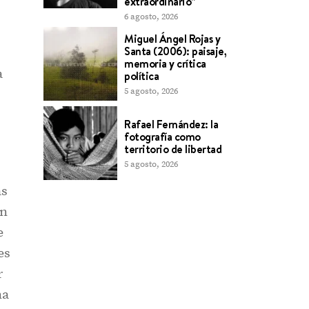
extraordinario”
6 agosto, 2026
Miguel Ángel Rojas y
Santa (2006): paisaje,
memoria y crítica
a
política
5 agosto, 2026
Rafael Fernández: la
fotografía como
territorio de libertad
5 agosto, 2026
s
as
en
e
es
r
na