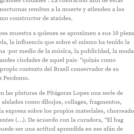
s grandes ciudades”. La coloración azul de estas
octurnas remiten a la muerte y atienden a los
mo constructor de ataúdes.
opes muestra a quienes se aproximen a sus 10 pieza
ela, la influencia que sobre el mismo ha tenido la
a -por medio de la música, la publicidad, la moda
grandes ciudades de aquel país- “quizás como
 propio contexto del Brasil conservador de su
ez Perdomo.
en las pinturas de Pitágoras Lopes una serie de
aislados como dibujos, collages, fragmentos,
ía expresa sobre los propios materiales, chorread
rentes (…). De acuerdo con la curadora, “El bag
puede ser una actitud aprendida en ese afán de