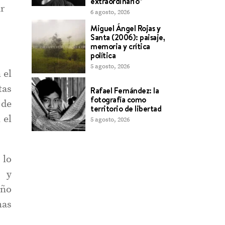
extraordinario”
ar
6 agosto, 2026
Miguel Ángel Rojas y
Santa (2006): paisaje,
memoria y crítica
política
5 agosto, 2026
 el
tas
Rafael Fernández: la
fotografía como
 de
territorio de libertad
 el
5 agosto, 2026
 lo
s y
iño
mas
.