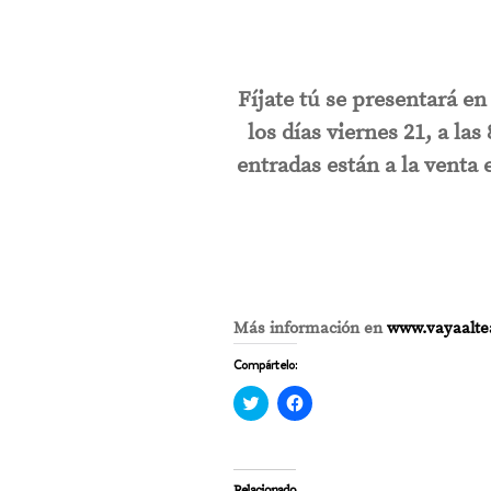
Fíjate tú se presentará e
los días viernes 21, a la
entradas están a la venta e
Más información en
www.vayaalte
Compártelo:
Haz
Haz
clic
clic
para
para
compartir
compartir
en
en
Twitter
Facebook
(Se
(Se
Relacionado