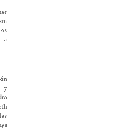
mer
con
los
 la
ión
n y
dra
eth
es
nys