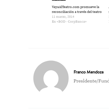
abre
abre
en
en
VayaAlTeatro.com promueve la
una
una
ventana
ventana
reconciliación a través del teatro
nueva)
nueva)
11 marzo, 2014
En «BOD - CorpBanca»
Franco Mendoza
Presidente/Fund