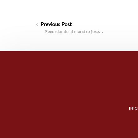
Previous Post
Recordando al maestro José…
INIC