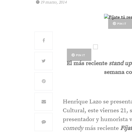
19 marzo, 2014
PIN IT
PIN IT
El más reciente
stand u
semana
co
Henrique Lazo se presenta
Cultural, este viernes 21,
presentador y humorista v
comedy
más reciente
Fíja