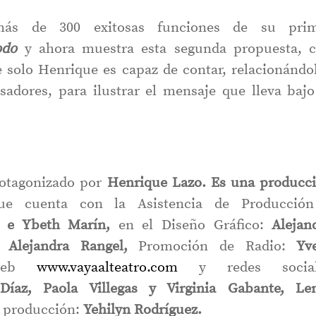
más de 300 exitosas funciones de su pri
odo
y ahora muestra esta segunda propuesta, 
e solo Henrique es capaz de contar, relacionándo
adores, para ilustrar el mensaje que lleva bajo
rotagonizado por
Henrique Lazo. Es una producc
ue cuenta con la
Asistencia de Producció
as e Ybeth Marín,
en el Diseño Gráfico:
Alejan
 Alejandra Rangel,
Promoción de Radio:
Yv
 web
www.vayaalteatro.com
y redes social
íaz, Paola Villegas y Virginia Gabante, Le
e producción:
Yehilyn Rodríguez.