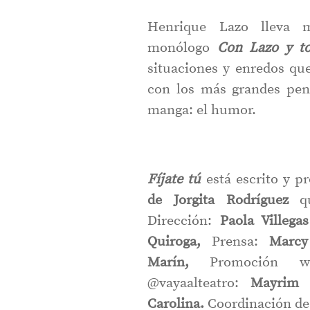
Henrique Lazo lleva 
monólogo
Con Lazo y t
situaciones y enredos qu
con los más grandes pens
manga: el humor.
Fíjate tú
está escrito y p
de Jorgita Rodríguez
q
Dirección:
Paola Villeg
Quiroga,
Prensa:
Marcy
Marín,
Promoción
@vayaalteatro:
Mayrim D
Carolina.
Coordinación d