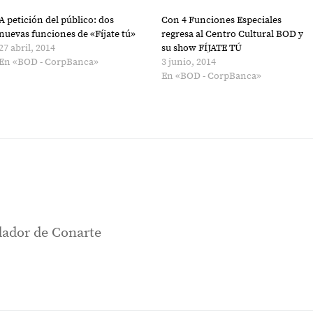
A petición del público: dos
Con 4 Funciones Especiales
nuevas funciones de «Fíjate tú»
regresa al Centro Cultural BOD y
27 abril, 2014
su show FÍJATE TÚ
En «BOD - CorpBanca»
3 junio, 2014
En «BOD - CorpBanca»
ador de Conarte