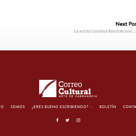
Next Po
La actriz Carolina Ramírez nos…
IO
SOMOS
¿ERES BUENO ESCRIBIENDO?
BOLETÍN
CONT