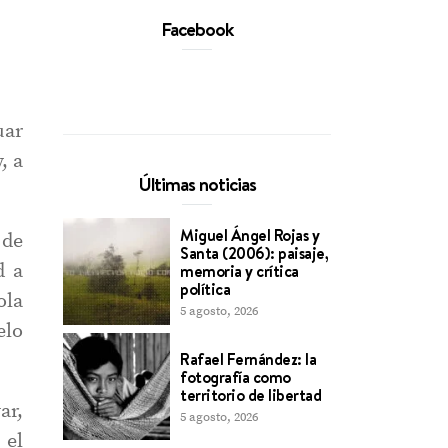
Facebook
uar
, a
Últimas noticias
Miguel Ángel Rojas y
 de
Santa (2006): paisaje,
d a
memoria y crítica
política
ola
5 agosto, 2026
elo
Rafael Fernández: la
fotografía como
territorio de libertad
ar,
5 agosto, 2026
 el