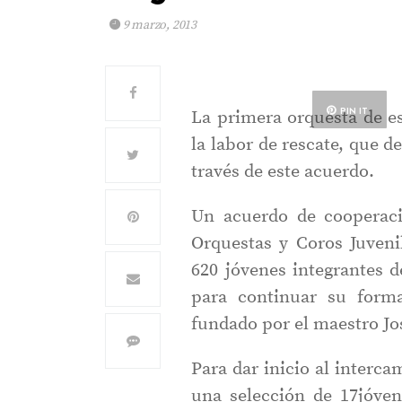
9 marzo, 2013
PIN IT
La primera orquesta de es
la labor de rescate, que d
través de este acuerdo.
Un acuerdo de cooperaci
Orquestas y Coros Juveni
620 jóvenes integrantes d
para continuar su form
fundado por el maestro Jo
Para dar inicio al interc
una selección de 17jóven