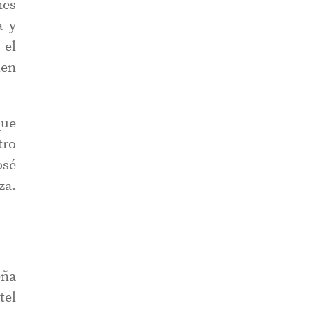
nes
a y
 el
ien
que
tro
osé
za.
eña
tel