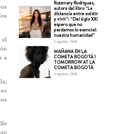
Rossmary Rodríguez,
cos
autora del libro “La
distancia entre existir
ios
y vivir”: “Del siglo XXI
espero que no
perdamos lo esencial:
nuestra humanidad”
 el
5 agosto, 2026
ión
MAÑANA EN LA
COMETA BOGOTÁ l
r a
TOMORROW AT LA
COMETA BOGOTÁ
4 agosto, 2026
la,
 su
mos
die
uan