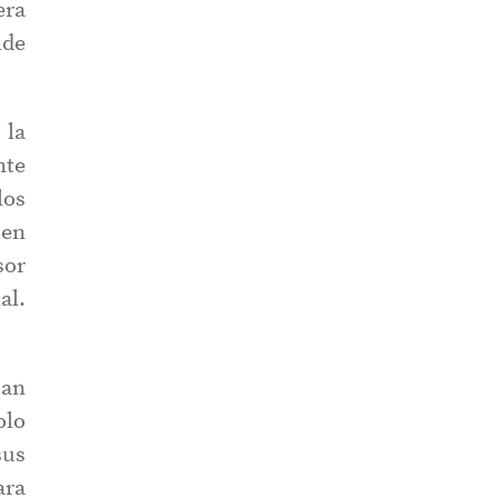
era
lde
 la
nte
los
 en
sor
al.
pan
olo
sus
ara