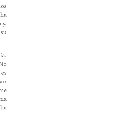
mos
 ha
ny,
 su
ia.
 No
 es
sor
 me
ona
 ha