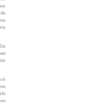
ano
 de
ema
sta
 ha
paz
ión
acó
los
rle
mos